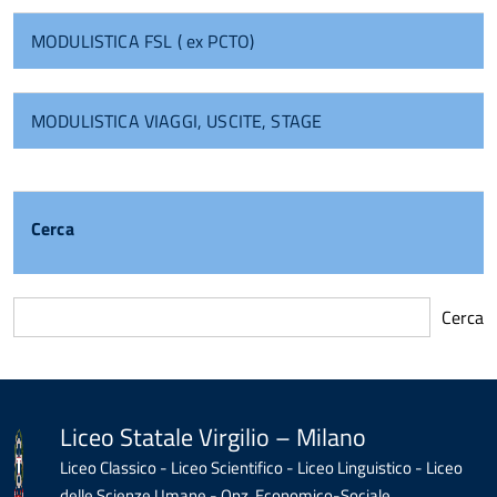
MODULISTICA FSL ( ex PCTO)
MODULISTICA VIAGGI, USCITE, STAGE
Cerca
Cerca
torna
all'inizio
del
contenuto
Liceo Statale Virgilio – Milano
Liceo Classico - Liceo Scientifico - Liceo Linguistico - Liceo
delle Scienze Umane - Opz. Economico-Sociale