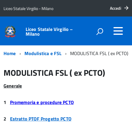
Accedi
Liceo Statale Virgilio - Milano
Liceo Statale Virgilio –
Milano
Home
Modulistica e FSL
MODULISTICA FSL ( ex PCTO)
MODULISTICA FSL ( ex PCTO)
Generale
1
Promemoria e procedure PCTO
2
Estratto PTOF Progetto PCTO