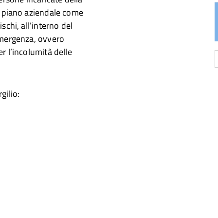
e piano aziendale come
chi, all’interno del
emergenza, ovvero
r l’incolumità delle
gilio:
a
d