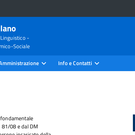
ilano
 Linguistico -
omico-Sociale
Amministrazione
Info e Contatti
o fondamentale
n. 81/08 e dal DM
ersone incaricate della