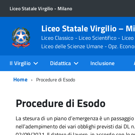
Liceo Statale Virgilio - Milano
Liceo Statale Virgilio – M
Liceo Classico - Liceo Scientifico - Liceo
Liceo delle Scienze Umane - Opz. Econ
Il Virgilio
Didattica
Inclusione
Home
Procedure di Esodo
Procedure di Esodo
La stesura di un piano d’emergenza è un passaggi
nell’adempimento dei vari obblighi previsti dai DL 
02/09/2021. Il datore di lavoro, in accordo con le p