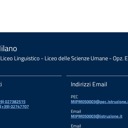
Milano
 - Liceo Linguistico - Liceo delle Scienze Umane - Opz
i
Indirizzi Email
PEC
+39) 027382515
MIPM050003@pec.istruzione.i
 (+39) 02747707
Email
MIPM050003@istruzione.it
Email