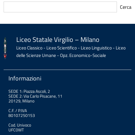
Cerca
torna
all'inizio
del
contenuto
Liceo Statale Virgilio – Milano
Liceo Classico - Liceo Scientifico - Liceo Linguistico - Liceo
delle Scienze Umane - Opz. Economico-Sociale
Informazioni
SEDE 1: Piazza Ascoli, 2
SEDE 2: Via Carlo Pisacane, 11
20129, Milano
C.F. / P.IVA
80107250153
Cod. Univoco
UFC0WT