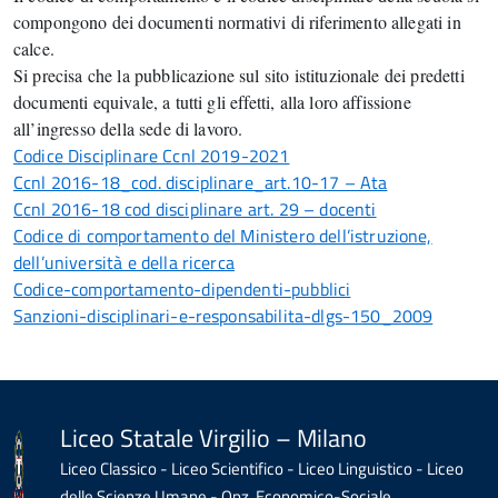
compongono dei documenti normativi di riferimento allegati in
calce.
Si precisa che la pubblicazione sul sito istituzionale dei predetti
documenti equivale, a tutti gli effetti, alla loro affissione
all’ingresso della sede di lavoro.
Codice Disciplinare Ccnl 2019-2021
Ccnl 2016-18_cod. disciplinare_art.10-17 – Ata
Ccnl 2016-18 cod disciplinare art. 29 – docenti
Codice di comportamento del Ministero dell’istruzione,
dell’università e della ricerca
Codice-comportamento-dipendenti-pubblici
Sanzioni-disciplinari-e-responsabilita-dlgs-150_2009
Liceo Statale Virgilio – Milano
Liceo Classico - Liceo Scientifico - Liceo Linguistico - Liceo
delle Scienze Umane - Opz. Economico-Sociale