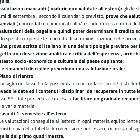
ella.
 valutazioni mancanti ( materie non valutate all’estero):
gli/le 
mi di settembre , secondo il calendario previsto,
prove che valu
senziali
( concordati e comunicati allo/a studente/essa prima del
valutazioni della pagella e quindi poter determinare il credito s
lo specifico, queste le modalità di somministrazione delle prove 
Una prova scritta di Italiano in una delle tipologie previste pe
getto una descrizione analitica e critica dell’esperienza, arric
ntesto socio-economico e culturale del paese ospitante;
 Le rimanenti discipline prevedono una valutazione orale;
Piano di rientro
Consiglio di classe ha la possibilità di concordare con lo/la stud
veda le date ed i contenuti disciplinari da recuperare in tutte 
asse 5^. Tale procedura è intesa a
facilitare un graduale recuper
le varie materie.
 caso di 1°semestre all’estero:
Le valutazioni conseguite all’estero in ogni materia equipollente 
cimi
(copia della tabella di conversione può essere richiesta al si
gella del primo quadrimestre
.