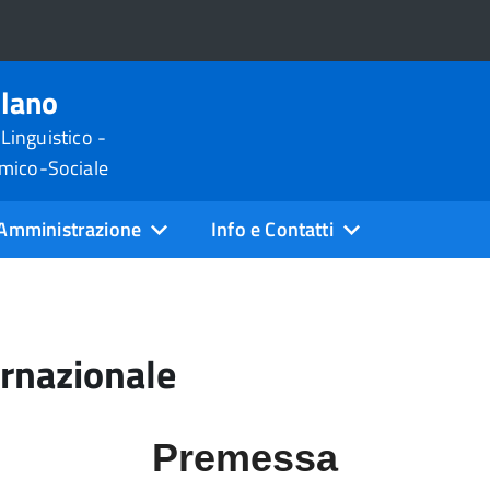
ilano
 Linguistico -
omico-Sociale
Amministrazione
Info e Contatti
ernazionale
Premessa