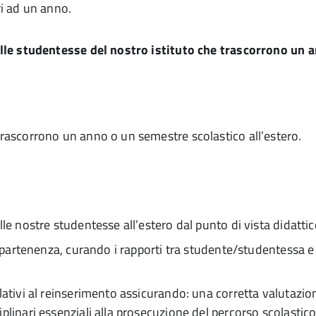
ri ad un anno.
e studentesse del nostro istituto che trascorrono un an
trascorrono un anno o un semestre scolastico all’estero.
le nostre studentesse all’estero dal punto di vista didattic
i appartenenza, curando i rapporti tra studente/studentessa 
lativi al reinserimento assicurando: una corretta valutazione
linari essenziali alla prosecuzione del percorso scolastico e