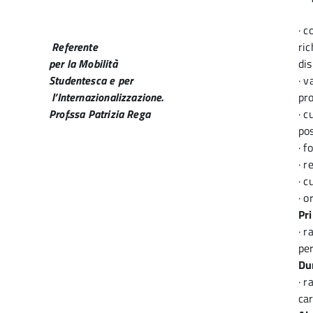
· c
Referente
ric
per la Mobilità
dis
Studentesca e per
· v
l’Internazionalizzazione.
pro
Prof.ssa Patrizia Rega
· c
pos
· f
· r
· c
· o
Pr
· r
per
Du
· r
car