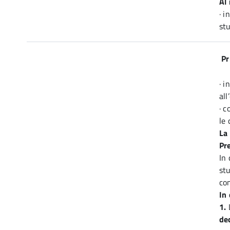
Al 
· i
stu
Pr
· i
all
· c
le 
La
Pr
In 
st
com
In 
1.
de