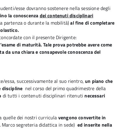
studenti/esse dovranno sostenere nella sessione degli
tino la conoscenza
dei contenuti disciplinari
la partenza o durante la mobilità)
al fine di completare
colastico.
concordate con il presente Dirigente:
r l’esame di maturità. Tale prova potrebbe avere come
chita da una chiara e consapevole conoscenza del
ente/essa, successivamente al suo rientro,
un piano che
le discipline
nel corso del primo quadrimestre della
o
di tutti i contenuti disciplinari ritenuti
necessari
a quelle dei nostri curricula
vengono convertite in
g. Marco segreteria didattica in sede)
ed inserite nella