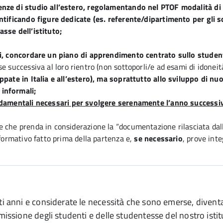
ienze di studio all’estero, regolamentando nel PTOF modalità d
entificando figure dedicate (es. referente/dipartimento per gli 
asse dell’istituto;
mbi, concordare un piano di apprendimento centrato sullo studen
se successiva al loro rientro (non sottoporli/e ad esami di idoneit
uppate in Italia e all’estero), ma soprattutto allo sviluppo di 
 informali;
ndamentali necessari per svolgere serenamente l’anno success
e che prenda in considerazione la “documentazione rilasciata dal
 formativo fatto prima della partenza e,
se necessario
, prove inte
sti anni e considerate le necessità che sono emerse, dive
mmissione degli studenti e delle studentesse del nostro isti