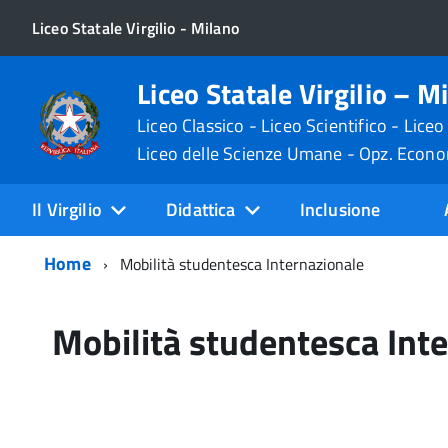
Liceo Statale Virgilio - Milano
Liceo Statale Virgilio – M
Liceo Classico - Liceo Scientifico - Liceo
Liceo delle Scienze Umane - Opz. Econ
Il Virgilio
Didattica
Inclusione
Home
Mobilità studentesca Internazionale
Mobilità studentesca Int