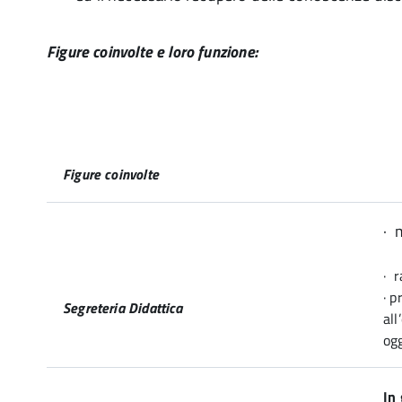
Figure coinvolte e loro funzione:
Figure coinvolte
· 
· r
· p
Segreteria Didattica
all
ogg
In