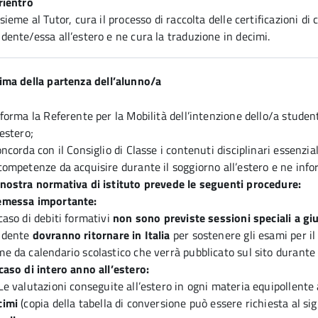
rientro
nsieme al Tutor, cura il processo di raccolta delle certificazioni di
dente/essa all’estero e ne cura la traduzione in decimi.
ima della partenza dell’alunno/a
nforma la Referente per la Mobilità dell’intenzione dello/a stud
’estero;
oncorda con il Consiglio di Classe i contenuti disciplinari essenzi
competenze da acquisire durante il soggiorno all’estero e ne inf
 nostra normativa di istituto prevede le seguenti procedure:
emessa importante:
caso di debiti formativi
non sono previste sessioni speciali a gi
udente
dovranno ritornare in Italia
per sostenere gli esami per il
e da calendario scolastico che verrà pubblicato sul sito durante 
caso di intero anno all’estero:
Le valutazioni conseguite all’estero in ogni materia equipollente a
cimi
(copia della tabella di conversione può essere richiesta al si