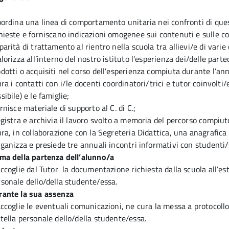
oordina una linea di comportamento unitaria nei confronti di ques
hieste e forniscano indicazioni omogenee sui contenuti e sulle c
parità di trattamento al rientro nella scuola tra allievi/e di varie 
alorizza all’interno del nostro istituto l’esperienza dei/delle part
dotti o acquisiti nel corso dell’esperienza compiuta durante l’anno
ura i contatti con i/le docenti coordinatori/trici e tutor coinvolti/e
sibile) e le famiglie;
ornisce materiale di supporto al C. di C.;
egistra e archivia il lavoro svolto a memoria del percorso compiut
ura, in collaborazione con la Segreteria Didattica, una anagrafica 
rganizza e presiede tre annuali incontri informativi con studenti/
ima della partenza dell’alunno/a
accoglie dal Tutor la documentazione richiesta dalla scuola all’est
sonale dello/della studente/essa.
rante la sua assenza
accoglie le eventuali comunicazioni, ne cura la messa a protocollo
tella personale dello/della studente/essa.