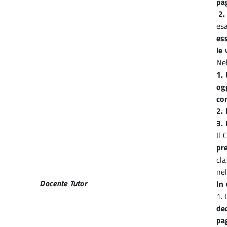
pag
2.
esa
es
le 
Nel
1. 
og
co
2.
3. 
Il 
pre
cl
nel
Docente Tutor
In
1. 
de
pa