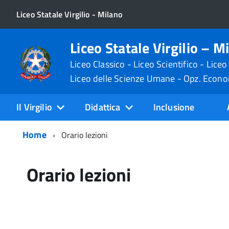
Liceo Statale Virgilio - Milano
Liceo Statale Virgilio – M
Liceo Classico - Liceo Scientifico - Liceo
Liceo delle Scienze Umane - Opz. Econ
Il Virgilio
Didattica
Inclusione
Home
Orario lezioni
Orario lezioni