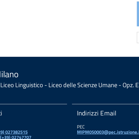
a
d
Milano
 - Liceo Linguistico - Liceo delle Scienze Umane - Opz
i
Indirizzi Email
PEC
+39) 027382515
MIPM050003@pec.istruzione.i
 (+39) 02747707