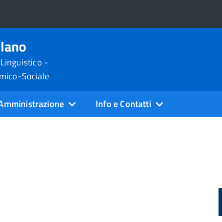
ilano
 Linguistico -
omico-Sociale
Amministrazione
Info e Contatti