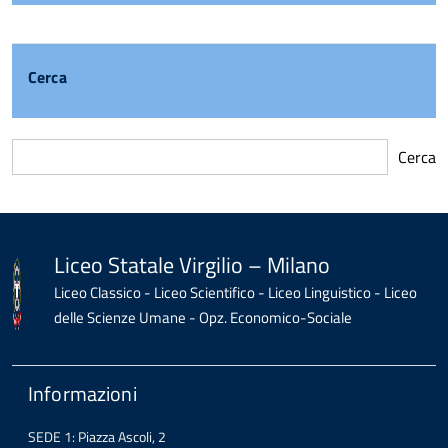
Cerca
Cerca
torna
all'inizio
del
contenuto
Liceo Statale Virgilio – Milano
Liceo Classico - Liceo Scientifico - Liceo Linguistico - Liceo
delle Scienze Umane - Opz. Economico-Sociale
Informazioni
SEDE 1: Piazza Ascoli, 2