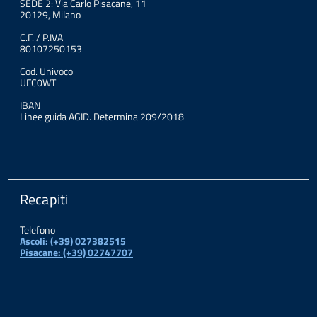
SEDE 2: Via Carlo Pisacane, 11
20129, Milano
C.F. / P.IVA
80107250153
Cod. Univoco
UFC0WT
IBAN
Linee guida AGID. Determina 209/2018
Recapiti
Telefono
Ascoli: (+39) 027382515
Pisacane: (+39) 02747707