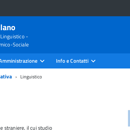
ilano
 Linguistico -
omico-Sociale
Amministrazione
Info e Contatti
ativa
Linguistico
e straniere, il cui studio