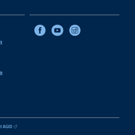
Facebook
Youtube
Instagram
t
it
t AGID