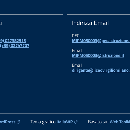
i
Indirizzi Email
PEC
+39) 027382515
MIPM050003@pec.istruzione.i
 (+39) 02747707
Email
MIPM050003@istruzione.it
Email
dirigente@liceovirgiliomilano.
Tema grafico
Basato sul
rdPress
ItaliaWP
Web Toolki