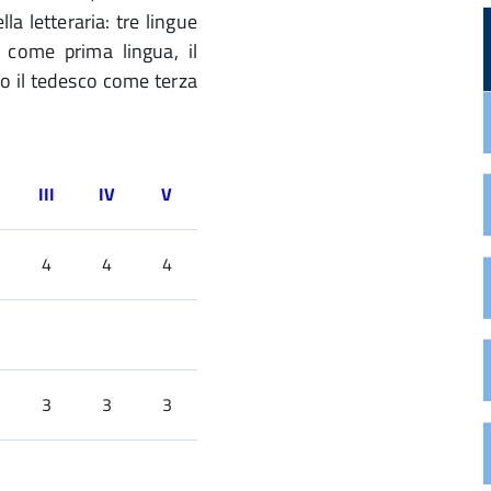
a letteraria: tre lingue
 come prima lingua, il
o il tedesco come terza
III
IV
V
4
4
4
3
3
3