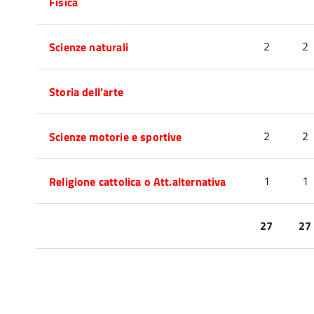
Fisica
2
2
Scienze naturali
Storia dell’arte
2
2
Scienze motorie e sportive
1
1
Religione cattolica o Att.alternativa
27
27