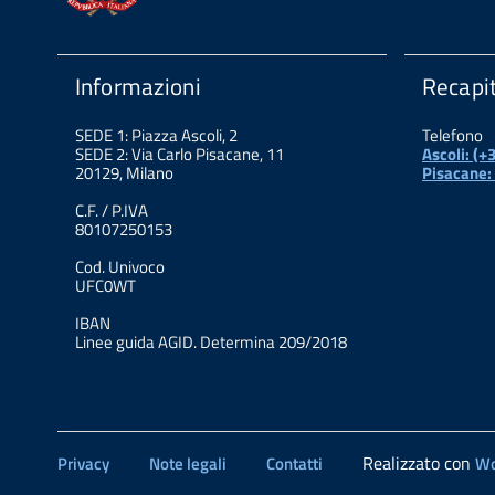
Informazioni
Recapit
SEDE 1: Piazza Ascoli, 2
Telefono
SEDE 2: Via Carlo Pisacane, 11
Ascoli: (
20129, Milano
Pisacane:
C.F. / P.IVA
80107250153
Cod. Univoco
UFC0WT
IBAN
Linee guida AGID. Determina 209/2018
Realizzato con
Privacy
Note legali
Contatti
Wo