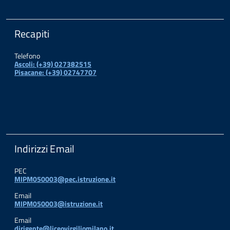
Recapiti
Telefono
Ascoli: (+39) 027382515
Pisacane: (+39) 02747707
Indirizzi Email
PEC
MIPM050003@pec.istruzione.it
Email
MIPM050003@istruzione.it
Email
dirigente@liceovirgiliomilano.it