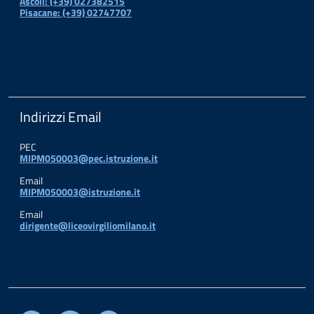
Ascoli: (+39) 027382515
Pisacane: (+39) 02747707
Indirizzi Email
PEC
MIPM050003@pec.istruzione.it
Email
MIPM050003@istruzione.it
Email
dirigente@liceovirgiliomilano.it