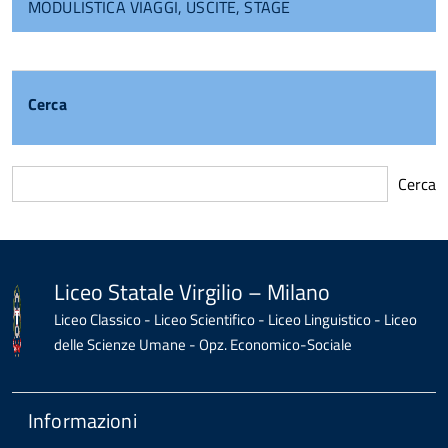
MODULISTICA VIAGGI, USCITE, STAGE
Cerca
Cerca
torna
all'inizio
del
contenuto
Liceo Statale Virgilio – Milano
Liceo Classico - Liceo Scientifico - Liceo Linguistico - Liceo
delle Scienze Umane - Opz. Economico-Sociale
Informazioni