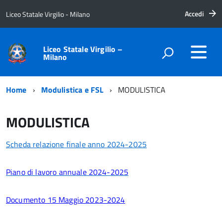
Accedi
Liceo Statale Virgilio - Milano
Liceo Statale Virgilio –
Milano
Home
Modulistica e FSL
MODULISTICA
MODULISTICA
Scheda relazione finale anno 2024-2025
Piano di lavoro annuale 2024-2025
Documento 15 Maggio 2023-2024