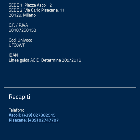
SEDE 1: Piazza Ascoli, 2
SEDE 2: Via Carlo Pisacane, 11
20129, Milano
C.F. / P.IVA
80107250153
Cod. Univoco
UFC0WT
IBAN
Linee guida AGID. Determina 209/2018
Recapiti
Telefono
Ascoli: (+39) 027382515
Pisacane: (+39) 02747707