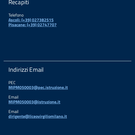
Recapiti
Telefono
Ascoli: (+39) 027382515
Pisacane: (+39) 02747707
Indirizzi Email
PEC
MIPM050003@pec.istruzione.it
Email
MIPM050003@istruzione.it
Email
dirigente@liceovirgiliomilano.it