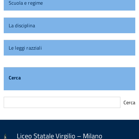
Scuola e regime
La disciplina
Le leggi razziali
Cerca
Cerca
torna
all'inizio
del
contenuto
Liceo Statale Virgilio – Milano