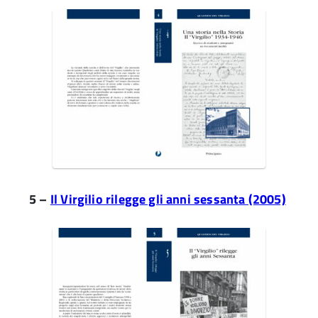
5 –
Il Virgilio rilegge gli anni sessanta (2005)