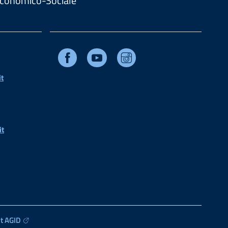
. Economico-Sociale
Facebook
Youtube
Instagram
t
it
t AGID