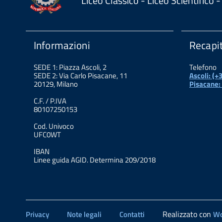
Liceo Classico - Liceo Scientifico
Informazioni
Recapit
SEDE 1: Piazza Ascoli, 2
Telefono
SEDE 2: Via Carlo Pisacane, 11
Ascoli: (
20129, Milano
Pisacane:
C.F. / P.IVA
80107250153
Cod. Univoco
UFC0WT
IBAN
Linee guida AGID. Determina 209/2018
Realizzato con
Privacy
Note legali
Contatti
Wo