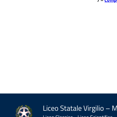
7 –
Compor
Liceo Statale Virgilio – 