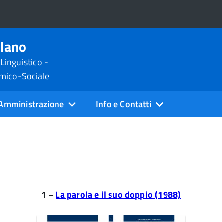
ilano
 Linguistico -
omico-Sociale
Amministrazione
Info e Contatti
1 –
La parola e il suo doppio (1988)