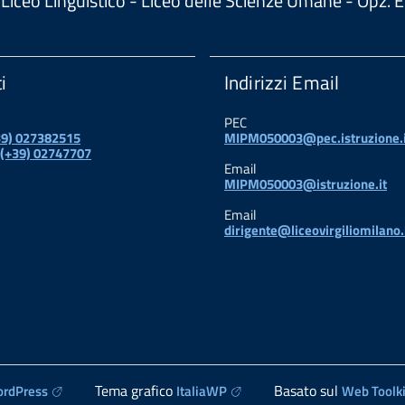
 - Liceo Linguistico - Liceo delle Scienze Umane - Opz
i
Indirizzi Email
PEC
+39) 027382515
MIPM050003@pec.istruzione.i
 (+39) 02747707
Email
MIPM050003@istruzione.it
Email
dirigente@liceovirgiliomilano.
Tema grafico
Basato sul
rdPress
ItaliaWP
Web Toolki