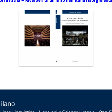
re Attila – Riverberi di un mito nell’Italia risorgiment
Milano