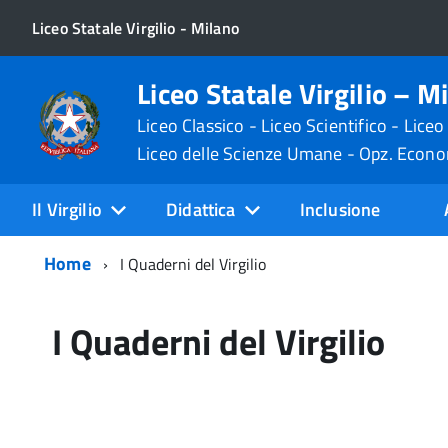
Liceo Statale Virgilio - Milano
Liceo Statale Virgilio – M
Liceo Classico - Liceo Scientifico - Liceo
Liceo delle Scienze Umane - Opz. Econ
Il Virgilio
Didattica
Inclusione
Home
I Quaderni del Virgilio
I Quaderni del Virgilio