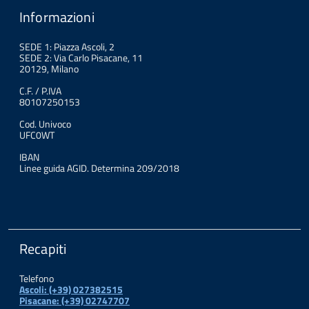
Informazioni
SEDE 1: Piazza Ascoli, 2
SEDE 2: Via Carlo Pisacane, 11
20129, Milano
C.F. / P.IVA
80107250153
Cod. Univoco
UFC0WT
IBAN
Linee guida AGID. Determina 209/2018
Recapiti
Telefono
Ascoli: (+39) 027382515
Pisacane: (+39) 02747707