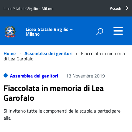
Accedi
Liceo Statale Virgilio - Milano
Liceo Statale Virgilio –
Milano
Home
Assemblea dei genitori
Fiaccolata in memoria
di Lea Garofalo
Assemblea dei genitori
13 Novembre 2019
Fiaccolata in memoria di Lea
Garofalo
Si invitano tutte le componenti della scuola a partecipare
alla