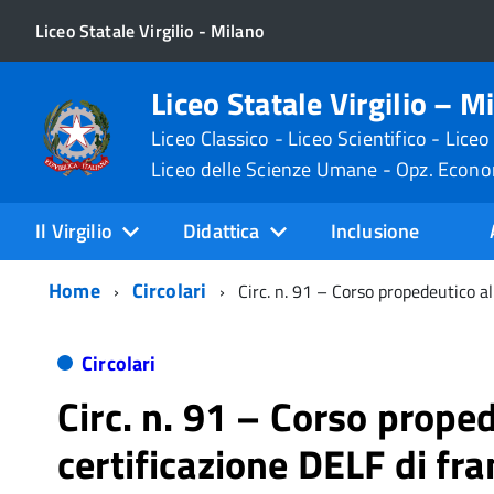
Liceo Statale Virgilio - Milano
Liceo Statale Virgilio – M
Liceo Classico - Liceo Scientifico - Liceo
Liceo delle Scienze Umane - Opz. Econ
Il Virgilio
Didattica
Inclusione
Home
Circolari
Circ. n. 91 – Corso propedeutico al
Circolari
Circ. n. 91 – Corso proped
certificazione DELF di fr