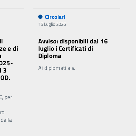
Circolari
15 Luglio 2026
di
Avviso: disponibili dal 16
ze e di
luglio i Certificati di
à
Diploma
2025-
Ai diplomati a.s.
l 3
MOD.
E, per
ro
 dalla
.