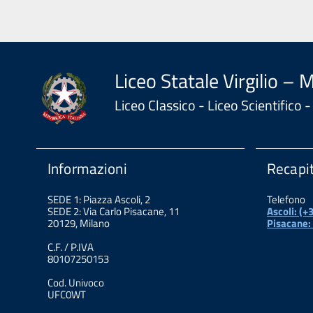
Liceo Statale Virgilio – 
Liceo Classico - Liceo Scientifico
Informazioni
Recapit
SEDE 1: Piazza Ascoli, 2
Telefono
SEDE 2: Via Carlo Pisacane, 11
Ascoli: (
20129, Milano
Pisacane:
C.F. / P.IVA
80107250153
Cod. Univoco
UFC0WT