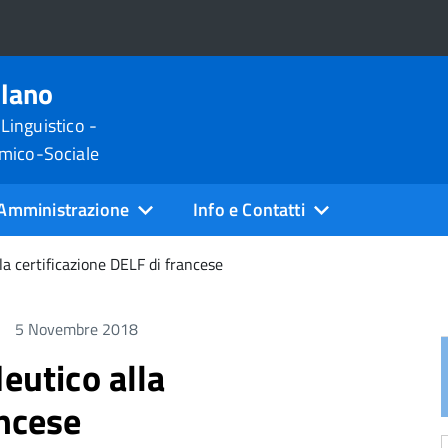
ilano
 Linguistico -
omico-Sociale
Amministrazione
Info e Contatti
la certificazione DELF di francese
5 Novembre 2018
eutico alla
ancese