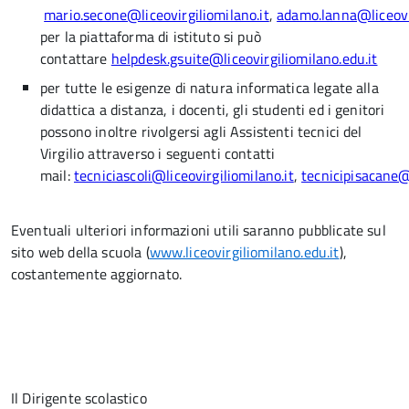
mario.secone@liceovirgiliomilano.it
,
adamo.lanna@liceovir
per la piattaforma di istituto si può
contattare
helpdesk.gsuite@liceovirgiliomilano.edu.it
per tutte le esigenze di natura informatica legate alla
didattica a distanza, i docenti, gli studenti ed i genitori
possono inoltre rivolgersi agli Assistenti tecnici del
Virgilio attraverso i seguenti contatti
mail:
tecniciascoli@liceovirgiliomilano.it
,
tecnicipisacane@l
Eventuali ulteriori informazioni utili saranno pubblicate sul
sito web della scuola (
www.liceovirgiliomilano.edu.it
),
costantemente aggiornato.
Il Dirigente scolastico