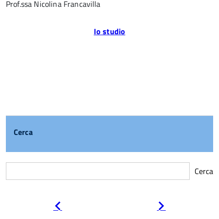
Prof.ssa Nicolina Francavilla
Io studio
Cerca
Cerca
Pagina
Pagina
precedente
successiva