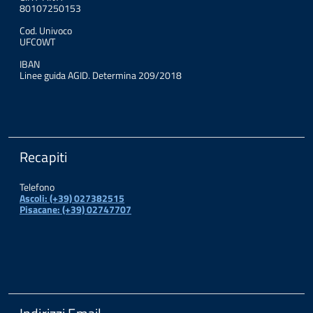
80107250153
Cod. Univoco
UFC0WT
IBAN
Linee guida AGID. Determina 209/2018
Recapiti
Telefono
Ascoli: (+39) 027382515
Pisacane: (+39) 02747707