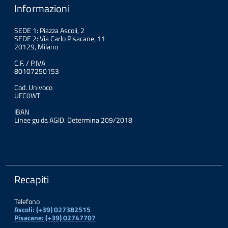
Informazioni
SEDE 1: Piazza Ascoli, 2
SEDE 2: Via Carlo Pisacane, 11
20129, Milano
C.F. / P.IVA
80107250153
Cod. Univoco
UFC0WT
IBAN
Linee guida AGID. Determina 209/2018
Recapiti
Telefono
Ascoli: (+39) 027382515
Pisacane: (+39) 02747707