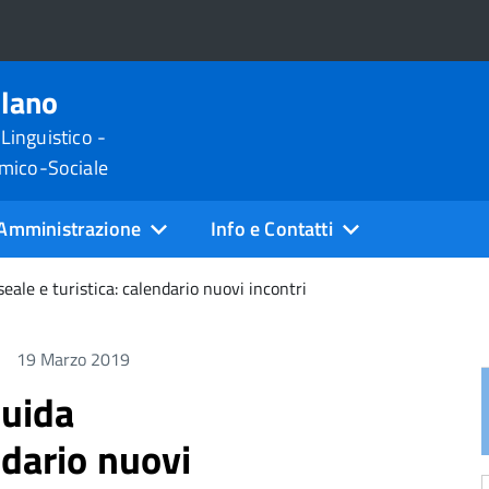
ilano
 Linguistico -
omico-Sociale
Amministrazione
Info e Contatti
eale e turistica: calendario nuovi incontri
19 Marzo 2019
guida
ndario nuovi