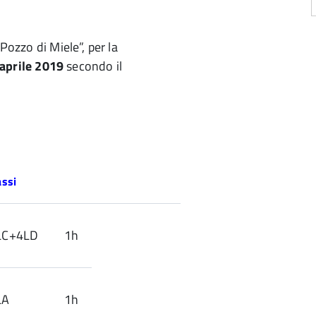
Pozzo di Miele”, per la
aprile
2019
secondo il
assi
LC+4LD
1h
LA
1h