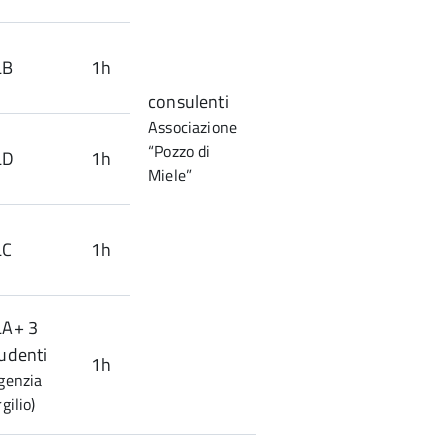
LB
1h
consulenti
Associazione
“Pozzo di
LD
1h
Miele”
LC
1h
LA+ 3
udenti
1h
genzia
rgilio)