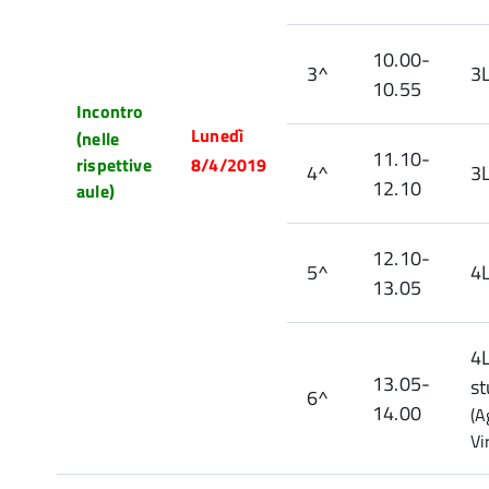
10.00-
3^
3
10.55
Incontro
Lunedì
(nelle
11.10-
rispettive
8/4/2019
4^
3
12.10
aule)
12.10-
5^
4
13.05
4
13.05-
st
6^
14.00
(A
Vi