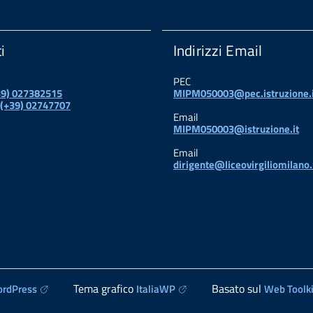
i
Indirizzi Email
PEC
+39) 027382515
MIPM050003@pec.istruzione.i
 (+39) 02747707
Email
MIPM050003@istruzione.it
Email
dirigente@liceovirgiliomilano.
Tema grafico
Basato sul
rdPress
ItaliaWP
Web Toolki