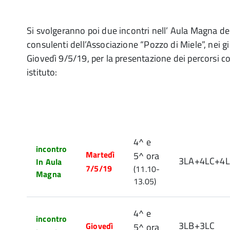
Si svolgeranno poi due incontri nell’ Aula Magna de
consulenti dell’Associazione “Pozzo di Miele”, nei g
Giovedì 9/5/19, per la presentazione dei percorsi co
istituto:
4^ e
incontro
Martedì
5^ ora
3LA+4LC+4
In Aula
7/5/19
(11.10-
Magna
13.05)
4^ e
incontro
3LB+3LC
Giovedì
5^ ora