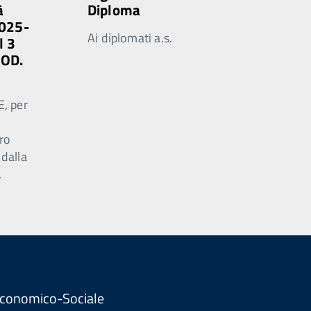
à
Diploma
2025-
Ai diplomati a.s.
l 3
MOD.
E, per
ro
 dalla
.
. Economico-Sociale