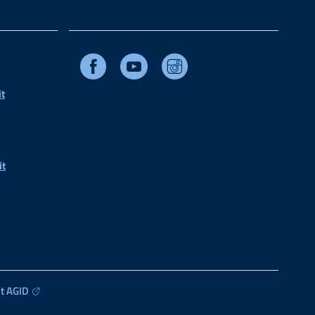
Facebook
Youtube
Instagram
t
it
t AGID