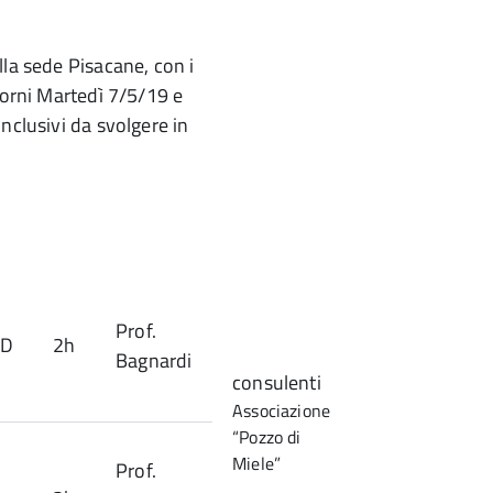
lla sede Pisacane, con i
iorni Martedì 7/5/19 e
nclusivi da svolgere in
Prof.
LD
2h
Bagnardi
consulenti
Associazione
“Pozzo di
Miele”
Prof.