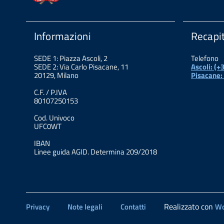
Informazioni
Recapit
SEDE 1: Piazza Ascoli, 2
Telefono
SEDE 2: Via Carlo Pisacane, 11
Ascoli: (
20129, Milano
Pisacane:
C.F. / P.IVA
80107250153
Cod. Univoco
UFC0WT
IBAN
Linee guida AGID. Determina 209/2018
Realizzato con
Privacy
Note legali
Contatti
Wo