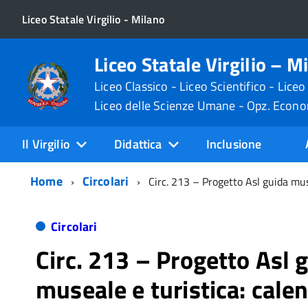
Liceo Statale Virgilio - Milano
Liceo Statale Virgilio – M
Liceo Classico - Liceo Scientifico - Liceo
Liceo delle Scienze Umane - Opz. Econ
Il Virgilio
Didattica
Inclusione
Home
Circolari
Circ. 213 – Progetto Asl guida mus
Circolari
Circ. 213 – Progetto Asl 
museale e turistica: cale