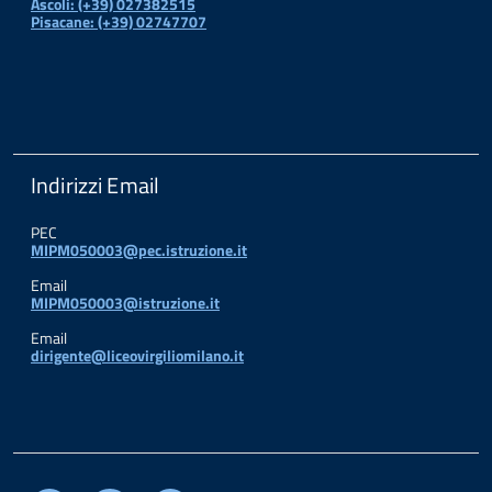
Ascoli: (+39) 027382515
Pisacane: (+39) 02747707
Indirizzi Email
PEC
MIPM050003@pec.istruzione.it
Email
MIPM050003@istruzione.it
Email
dirigente@liceovirgiliomilano.it