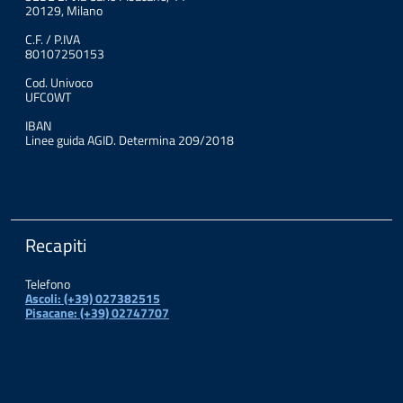
20129, Milano
C.F. / P.IVA
80107250153
Cod. Univoco
UFC0WT
IBAN
Linee guida AGID. Determina 209/2018
Recapiti
Telefono
Ascoli: (+39) 027382515
Pisacane: (+39) 02747707