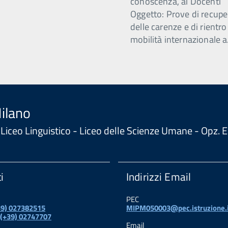
conoscenza, ai Docenti
Oggetto: Prove di recupe
delle carenze e di rientro
mobilità internazionale a
Milano
 - Liceo Linguistico - Liceo delle Scienze Umane - Opz
i
Indirizzi Email
PEC
+39) 027382515
MIPM050003@pec.istruzione.i
 (+39) 02747707
Email