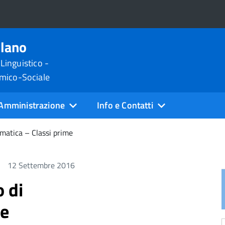
ilano
 Linguistico -
omico-Sociale
Amministrazione
Info e Contatti
ematica – Classi prime
12 Settembre 2016
o di
me