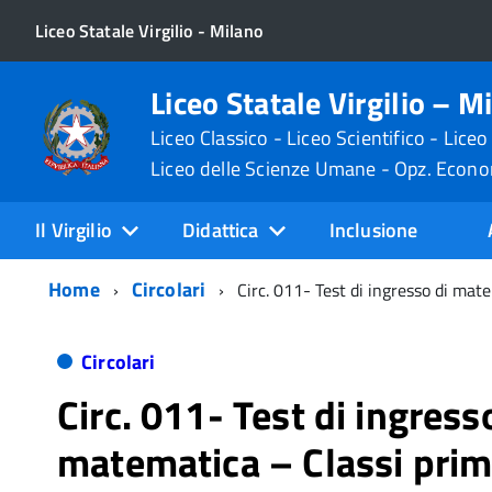
Liceo Statale Virgilio - Milano
Liceo Statale Virgilio – M
Liceo Classico - Liceo Scientifico - Liceo
Liceo delle Scienze Umane - Opz. Econ
Il Virgilio
Didattica
Inclusione
Home
Circolari
Circ. 011- Test di ingresso di mat
Circolari
Circ. 011- Test di ingress
matematica – Classi pri