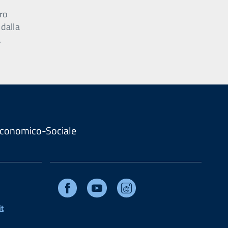
ro
 dalla
.
. Economico-Sociale
Facebook
Youtube
Instagram
t