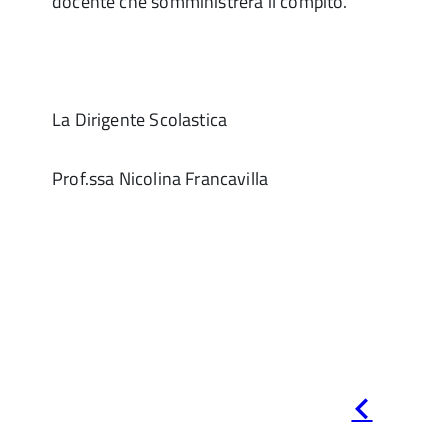
docente che somministrerà il compito.
La Dirigente Scolastica
Prof.ssa Nicolina Francavilla
Pagina
precedente