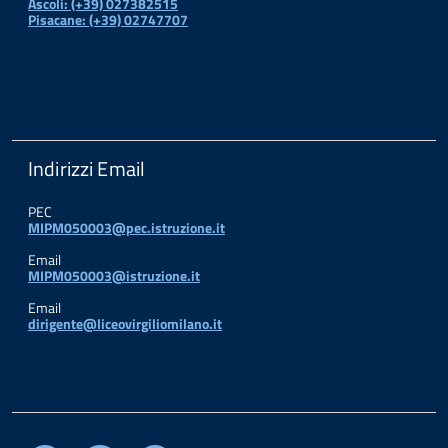
Ascoli: (+39) 027382515
Pisacane: (+39) 02747707
Indirizzi Email
PEC
MIPM050003@pec.istruzione.it
Email
MIPM050003@istruzione.it
Email
dirigente@liceovirgiliomilano.it