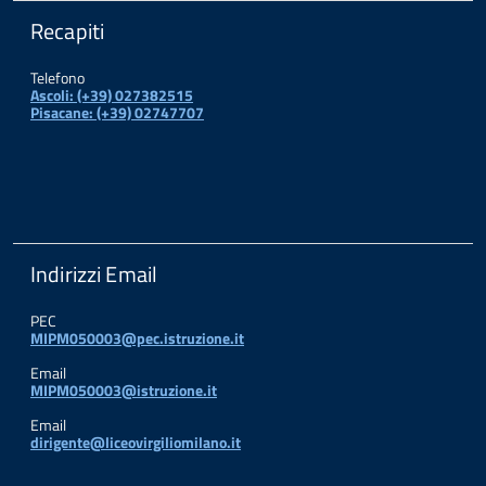
Recapiti
Telefono
Ascoli: (+39) 027382515
Pisacane: (+39) 02747707
Indirizzi Email
PEC
MIPM050003@pec.istruzione.it
Email
MIPM050003@istruzione.it
Email
dirigente@liceovirgiliomilano.it