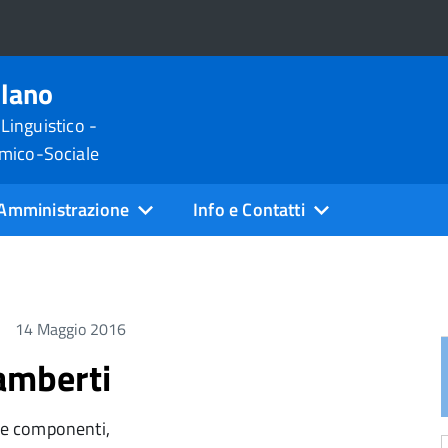
ilano
 Linguistico -
omico-Sociale
Amministrazione
Info e Contatti
14 Maggio 2016
Lamberti
 sue componenti,