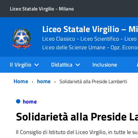
Liceo Statale Virgilio - Milano
Liceo Statale Virgilio – M
Liceo Classico - Liceo Scientifico - Liceo
Liceo delle Scienze Umane - Opz. Econ
Il Virgilio
Didattica
Inclusione
Home
home
Solidarietà alla Preside Lamberti
home
Solidarietà alla Preside 
Il Consiglio di Istituto del Liceo Virgilio, in tutte le