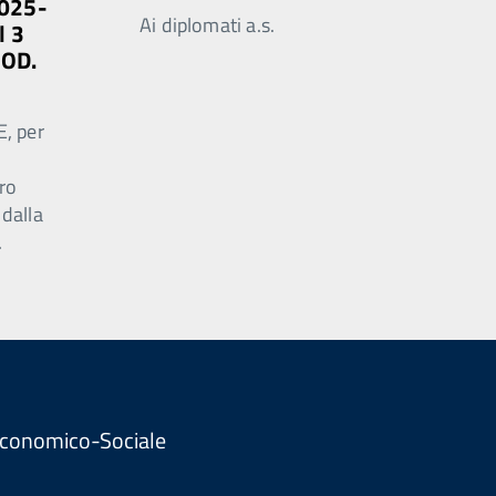
2025-
Ai diplomati a.s.
l 3
MOD.
E, per
ro
 dalla
.
. Economico-Sociale