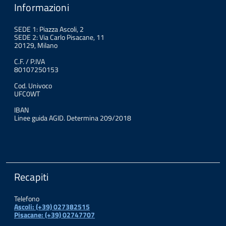
Informazioni
SEDE 1: Piazza Ascoli, 2
SEDE 2: Via Carlo Pisacane, 11
20129, Milano
C.F. / P.IVA
80107250153
Cod. Univoco
UFC0WT
IBAN
Linee guida AGID. Determina 209/2018
Recapiti
Telefono
Ascoli: (+39) 027382515
Pisacane: (+39) 02747707