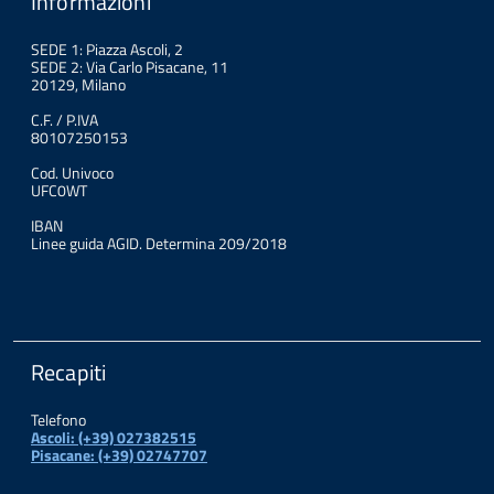
Informazioni
SEDE 1: Piazza Ascoli, 2
SEDE 2: Via Carlo Pisacane, 11
20129, Milano
C.F. / P.IVA
80107250153
Cod. Univoco
UFC0WT
IBAN
Linee guida AGID. Determina 209/2018
Recapiti
Telefono
Ascoli: (+39) 027382515
Pisacane: (+39) 02747707