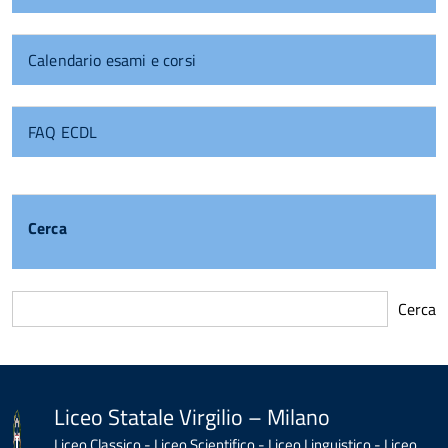
Calendario esami e corsi
FAQ ECDL
Cerca
Cerca
torna
all'inizio
del
contenuto
Liceo Statale Virgilio – Milano
Liceo Classico - Liceo Scientifico - Liceo Linguistico - Liceo