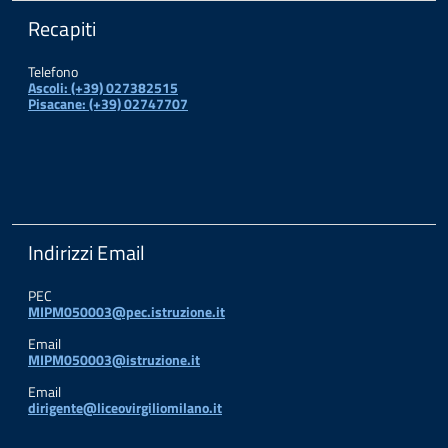
Recapiti
Telefono
Ascoli: (+39) 027382515
Pisacane: (+39) 02747707
Indirizzi Email
PEC
MIPM050003@pec.istruzione.it
Email
MIPM050003@istruzione.it
Email
dirigente@liceovirgiliomilano.it