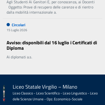
Agli Studenti Ai Genitori E, per conoscenza, ai Docenti
Oggetto: Prove di recupero delle carenze e di rientro
dalla mobilità internazionale a.
Circolari
15 Luglio 2026
Avviso: disponibili dal 16 luglio i Certificati di
Diploma
Ai diplomati a.s.
Liceo Statale Virgilio – Milano
Liceo Classico - Liceo Scientifico - Liceo Linguistico - Liceo
delle Scienze Umane - Opz. Economico-Sociale