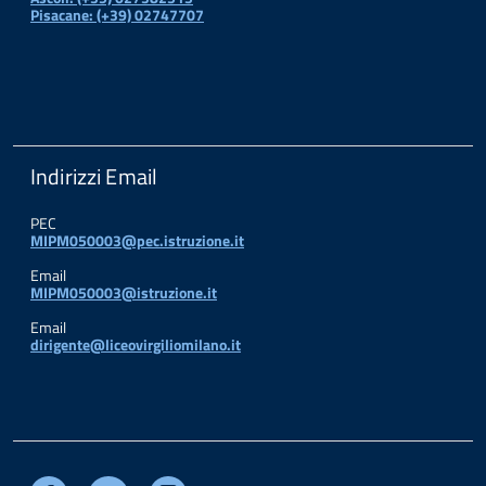
Pisacane: (+39) 02747707
Indirizzi Email
PEC
MIPM050003@pec.istruzione.it
Email
MIPM050003@istruzione.it
Email
dirigente@liceovirgiliomilano.it
Facebook
Youtube
Instagram