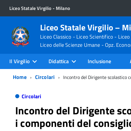
Liceo Statale Virgilio - Milano
Liceo Statale Virgilio – M
Liceo Classico - Liceo Scientifico - Liceo
Liceo delle Scienze Umane - Opz. Econ
Il Virgilio
Didattica
Inclusione
Home
Circolari
Incontro del Dirigente scolastico c
Circolari
Incontro del Dirigente sc
i componenti del consigli