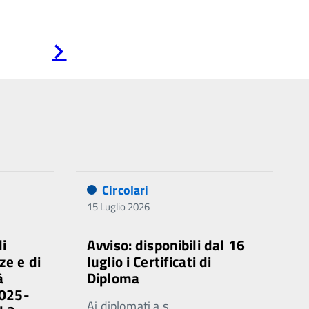
Pagina
successiva
Circolari
15 Luglio 2026
di
Avviso: disponibili dal 16
ze e di
luglio i Certificati di
à
Diploma
2025-
Ai diplomati a.s.