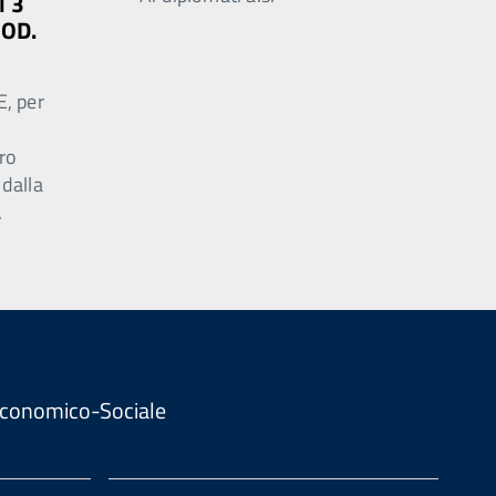
l 3
MOD.
E, per
ro
 dalla
.
. Economico-Sociale