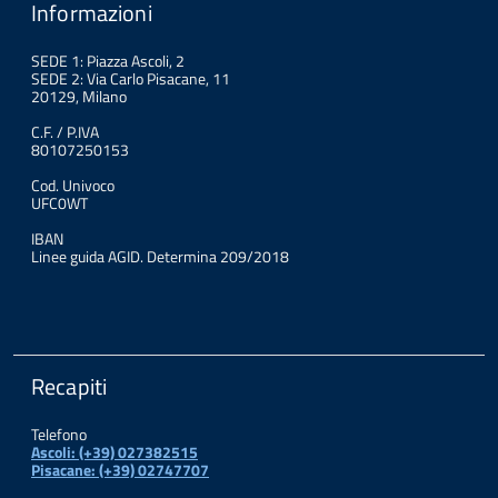
Informazioni
SEDE 1: Piazza Ascoli, 2
SEDE 2: Via Carlo Pisacane, 11
20129, Milano
C.F. / P.IVA
80107250153
Cod. Univoco
UFC0WT
IBAN
Linee guida AGID. Determina 209/2018
Recapiti
Telefono
Ascoli: (+39) 027382515
Pisacane: (+39) 02747707