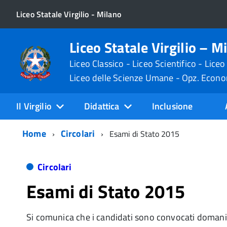
Liceo Statale Virgilio - Milano
Liceo Statale Virgilio – M
Liceo Classico - Liceo Scientifico - Liceo
Liceo delle Scienze Umane - Opz. Econ
Il Virgilio
Didattica
Inclusione
Home
Circolari
Esami di Stato 2015
Circolari
Esami di Stato 2015
Si comunica che i candidati sono convocati doman