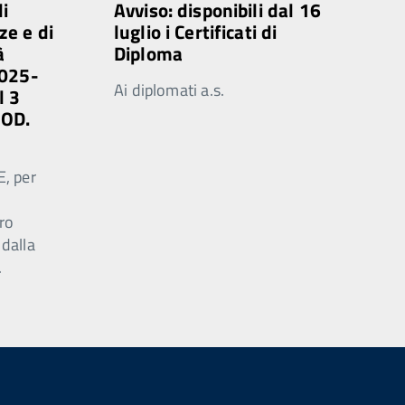
di
Avviso: disponibili dal 16
ze e di
luglio i Certificati di
à
Diploma
2025-
Ai diplomati a.s.
l 3
MOD.
E, per
ro
 dalla
.