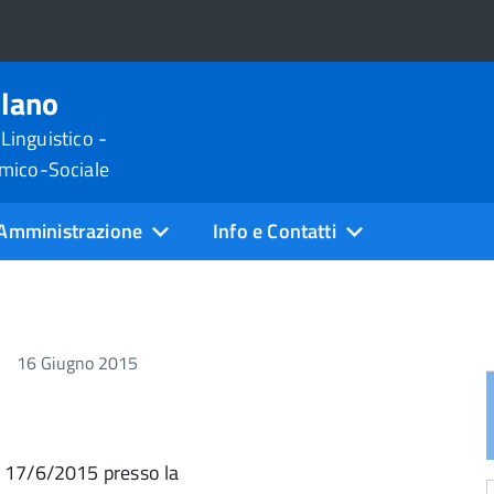
ilano
 Linguistico -
omico-Sociale
Amministrazione
Info e Contatti
16 Giugno 2015
i 17/6/2015 presso la