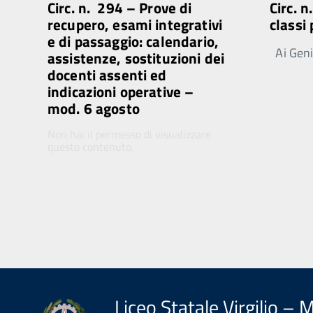
Circ. n. 294 – Prove di
Circ. 
recupero, esami integrativi
classi
e di passaggio: calendario,
Ai Genit
assistenze, sostituzioni dei
docenti assenti ed
indicazioni operative –
mod. 6 agosto
Non hai il permesso di visualizzare
questo contenuto.
Liceo Statale Virgilio – 