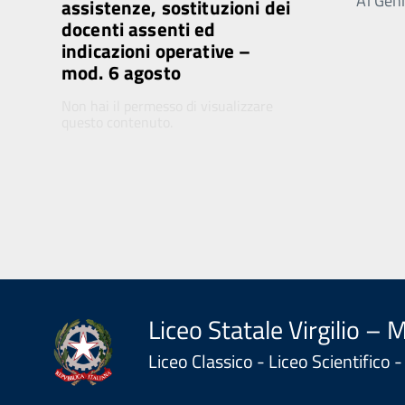
Ai Genit
assistenze, sostituzioni dei
docenti assenti ed
indicazioni operative –
mod. 6 agosto
Non hai il permesso di visualizzare
questo contenuto.
Liceo Statale Virgilio – 
Liceo Classico - Liceo Scientifico