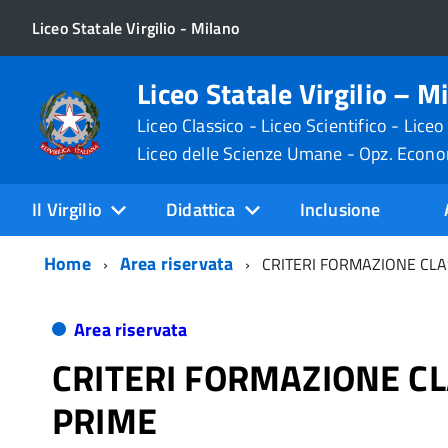
Liceo Statale Virgilio - Milano
Liceo Statale Virgilio – M
Liceo Classico - Liceo Scientifico - Liceo
Liceo delle Scienze Umane - Opz. Econ
Il Virgilio
Didattica
Inclusione
Home
Area riservata
CRITERI FORMAZIONE CLA
Area riservata
CRITERI FORMAZIONE CL
PRIME