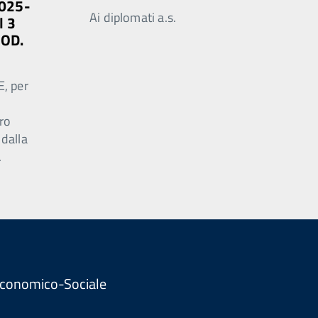
2025-
Ai diplomati a.s.
l 3
MOD.
E, per
ro
 dalla
.
. Economico-Sociale