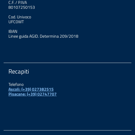
C.F. / P.IVA
80107250153
Cod. Univoco
UFC0WT
IBAN
Linee guida AGID. Determina 209/2018
Recapiti
Telefono
Ascoli: (+39) 027382515
Pisacane: (+39) 02747707