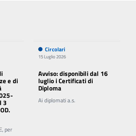
Circolari
15 Luglio 2026
di
Avviso: disponibili dal 16
ze e di
luglio i Certificati di
à
Diploma
2025-
Ai diplomati a.s.
l 3
MOD.
E, per