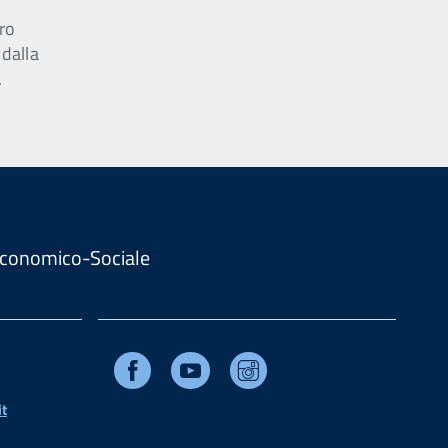
ro
 dalla
.
. Economico-Sociale
Facebook
Youtube
Instagram
t