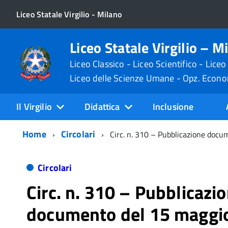
Liceo Statale Virgilio - Milano
Liceo Statale Virgilio – M
Liceo Classico - Liceo Scientifico - Liceo
Liceo delle Scienze Umane - Opz. Econ
Il Virgilio
Didattica
Inclusione
Home
Circolari
Circ. n. 310 – Pubblicazione docu
Circolari
Circ. n. 310 – Pubblicazi
documento del 15 maggio