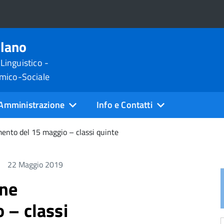
ilano
 Linguistico -
omico-Sociale
Amministrazione
Info e Contatti
mento del 15 maggio – classi quinte
22 Maggio 2019
one
 – classi