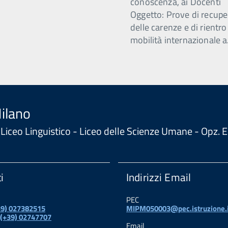
conoscenza, ai Docenti
Oggetto: Prove di recupe
delle carenze e di rientro
mobilità internazionale a
Milano
 - Liceo Linguistico - Liceo delle Scienze Umane - Opz
i
Indirizzi Email
PEC
+39) 027382515
MIPM050003@pec.istruzione.i
 (+39) 02747707
Email