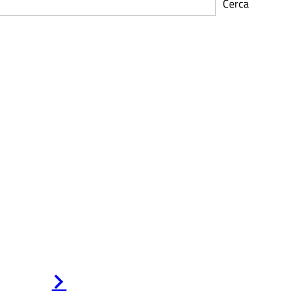
Cerca
Pagina
successiva