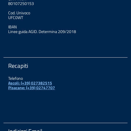
80107250153
Cod. Univoco
UFC0WT
IBAN
Linee guida AGID. Determina 209/2018
Recapiti
Telefono
Ascoli: (+39) 027382515
Pisacane: (+39) 02747707