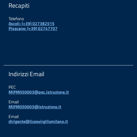
Recapiti
Telefono
Ascoli: (+39) 027382515
Pisacane: (+39) 02747707
Indirizzi Email
PEC
MIPM050003@pec.istruzione.it
Email
MIPM050003@istruzione.it
Email
dirigente@liceovirgiliomilano.it