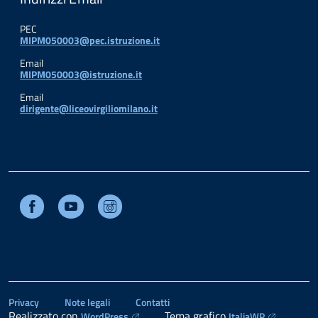
PEC
MIPM050003@pec.istruzione.it
Email
MIPM050003@istruzione.it
Email
dirigente@liceovirgiliomilano.it
Facebook
Youtube
Instagram
Privacy
Note legali
Contatti
Realizzato con
Tema grafico
WordPress
ItaliaWP