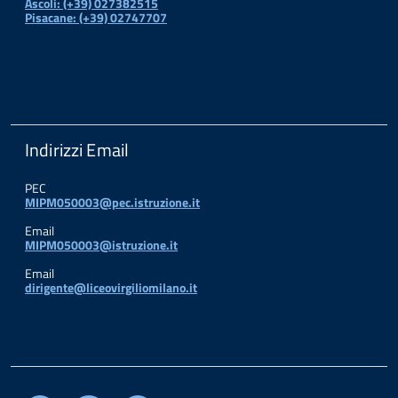
Ascoli: (+39) 027382515
Pisacane: (+39) 02747707
Indirizzi Email
PEC
MIPM050003@pec.istruzione.it
Email
MIPM050003@istruzione.it
Email
dirigente@liceovirgiliomilano.it