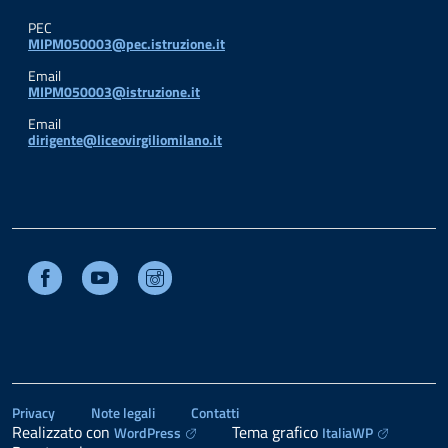
PEC
MIPM050003@pec.istruzione.it
Email
MIPM050003@istruzione.it
Email
dirigente@liceovirgiliomilano.it
Facebook
Youtube
Instagram
Privacy
Note legali
Contatti
Realizzato con
Tema grafico
WordPress
ItaliaWP