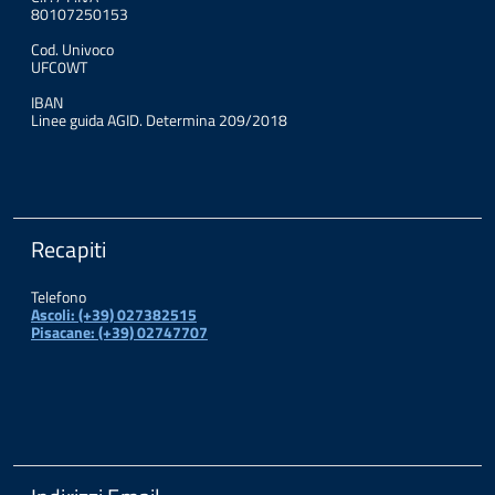
80107250153
Cod. Univoco
UFC0WT
IBAN
Linee guida AGID. Determina 209/2018
Recapiti
Telefono
Ascoli: (+39) 027382515
Pisacane: (+39) 02747707