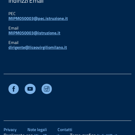
Indirizzi Email
PEC
MIPM050003@pec.istruzione.it
Email
MIPM050003@istruzione.it
Email
dirigente@liceovirgiliomilano.it
Facebook
Youtube
Instagram
Privacy
Note legali
Contatti