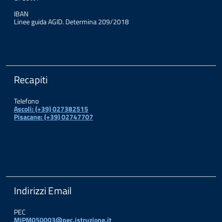
IBAN
Linee guida AGID. Determina 209/2018
Recapiti
Telefono
Ascoli: (+39) 027382515
Pisacane: (+39) 02747707
Indirizzi Email
PEC
MIPM050003@pec.istruzione.it