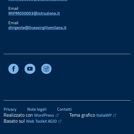
Email
MIPM050003@istruzione.it
Email
dirigente@liceovirgiliomilano.it
Facebook
Youtube
Instagram
Privacy
Note legali
Contatti
Realizzato con
Tema grafico
WordPress
ItaliaWP
Basato sul
Web Toolkit AGID