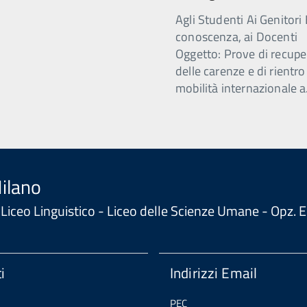
Agli Studenti Ai Genitori 
conoscenza, ai Docenti
Oggetto: Prove di recupe
delle carenze e di rientro
mobilità internazionale a
Milano
 - Liceo Linguistico - Liceo delle Scienze Umane - Opz
i
Indirizzi Email
PEC