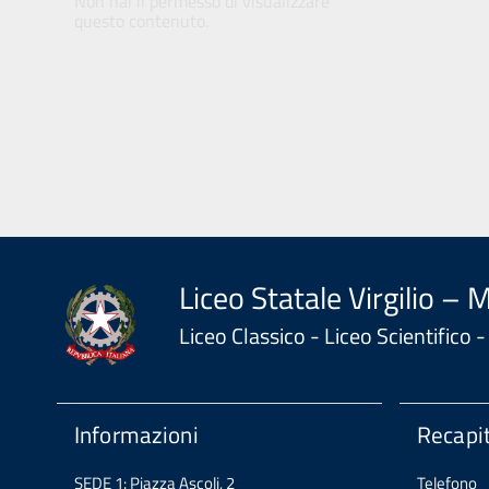
Non hai il permesso di visualizzare
questo contenuto.
Liceo Statale Virgilio – 
Liceo Classico - Liceo Scientifico
Informazioni
Recapit
SEDE 1: Piazza Ascoli, 2
Telefono