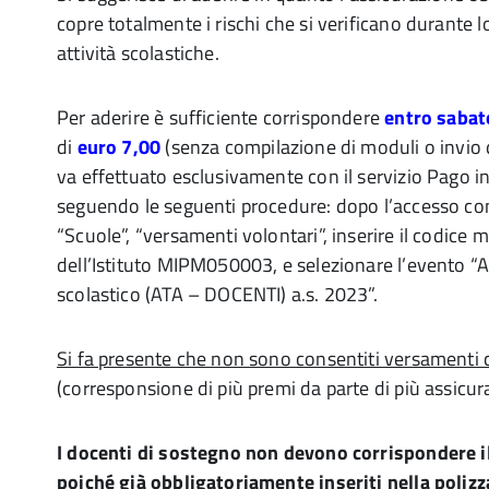
copre totalmente i rischi che si verificano durante 
attività scolastiche.
Per aderire è sufficiente corrispondere
entro sabat
di
euro 7,00
(senza compilazione di moduli o invio d
va effettuato esclusivamente con il servizio Pago i
seguendo le seguenti procedure: dopo l’accesso con
“Scuole”, “versamenti volontari”, inserire il codice
dell’Istituto MIPM050003, e selezionare l’evento “
scolastico (ATA – DOCENTI) a.s. 2023”.
Si fa presente che non sono consentiti versamenti 
(corresponsione di più premi da parte di più assicura
I docenti di sostegno non devono corrispondere i
poiché già obbligatoriamente inseriti nella polizz