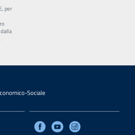
E, per
ro
 dalla
.
. Economico-Sociale
Facebook
Youtube
Instagram