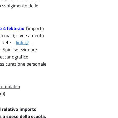
lo svolgimento delle
o 4 febbraio
l’importo
i mail); il versamento
n Rete –
link
-,
 Spid, selezionare
 meccanografico
Assicurazione personale
cumulativi
ti).
l relativo importo
a a spese della scuola.