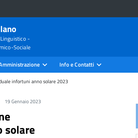
ilano
 Linguistico -
omico-Sociale
Amministrazione
Info e Contatti
iduale infortuni anno solare 2023
19 Gennaio 2023
one
o solare