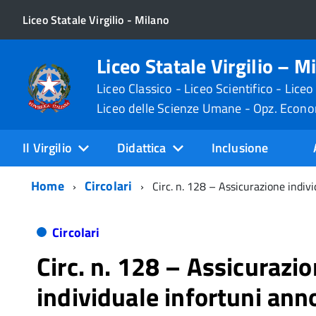
Liceo Statale Virgilio - Milano
Liceo Statale Virgilio – M
Liceo Classico - Liceo Scientifico - Liceo
Liceo delle Scienze Umane - Opz. Econ
Il Virgilio
Didattica
Inclusione
Home
Circolari
Circ. n. 128 – Assicurazione indiv
Circolari
Circ. n. 128 – Assicurazi
individuale infortuni ann