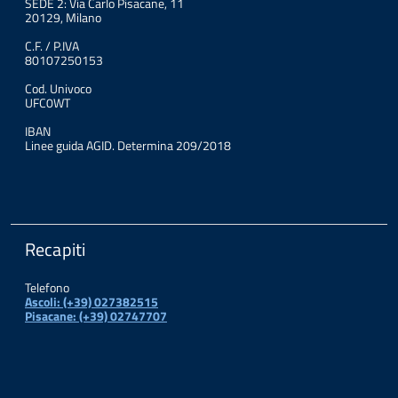
SEDE 2: Via Carlo Pisacane, 11
20129, Milano
C.F. / P.IVA
80107250153
Cod. Univoco
UFC0WT
IBAN
Linee guida AGID. Determina 209/2018
Recapiti
Telefono
Ascoli: (+39) 027382515
Pisacane: (+39) 02747707