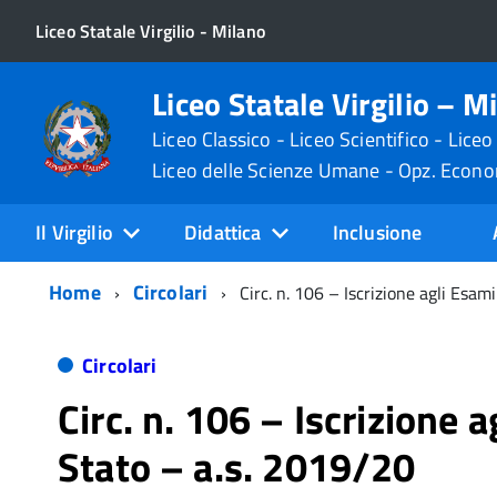
Liceo Statale Virgilio - Milano
Liceo Statale Virgilio – M
Liceo Classico - Liceo Scientifico - Liceo
Liceo delle Scienze Umane - Opz. Econ
Il Virgilio
Didattica
Inclusione
Home
Circolari
Circ. n. 106 – Iscrizione agli Esam
Circolari
Circ. n. 106 – Iscrizione a
Stato – a.s. 2019/20