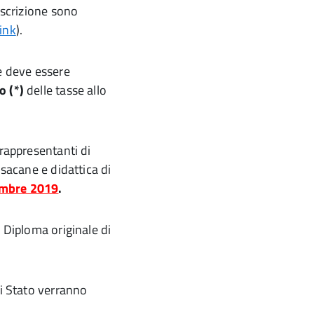
iscrizione sono
link
).
e deve essere
 (*)
delle tasse allo
 rappresentanti di
isacane e didattica di
embre 2019
.
l Diploma originale di
di Stato verranno