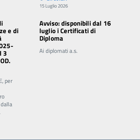
15 Luglio 2026
di
Avviso: disponibili dal 16
ze e di
luglio i Certificati di
à
Diploma
2025-
Ai diplomati a.s.
l 3
MOD.
E, per
ro
 dalla
.