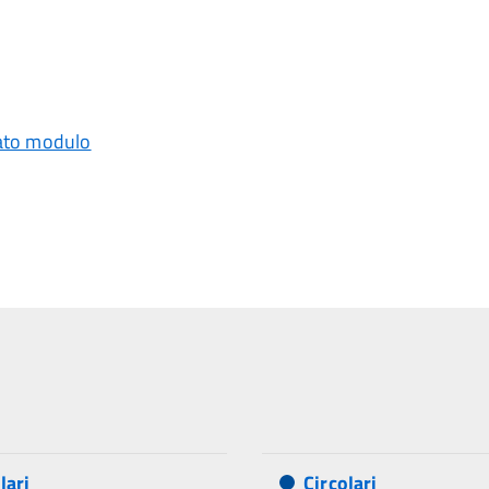
ato modulo
lari
Circolari