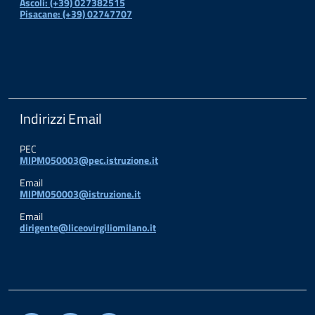
Ascoli: (+39) 027382515
Pisacane: (+39) 02747707
Indirizzi Email
PEC
MIPM050003@pec.istruzione.it
Email
MIPM050003@istruzione.it
Email
dirigente@liceovirgiliomilano.it