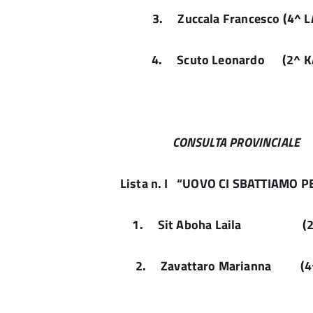
3.
Zuccala Francesco (4^ L
4.
Scuto Leonardo (2^ K
CONSULTA PROVINCIALE
Lista n. I “UOVO CI SBATTIAMO P
1.
Sit Aboha Laila (2^
2.
Zavattaro Marianna (4^