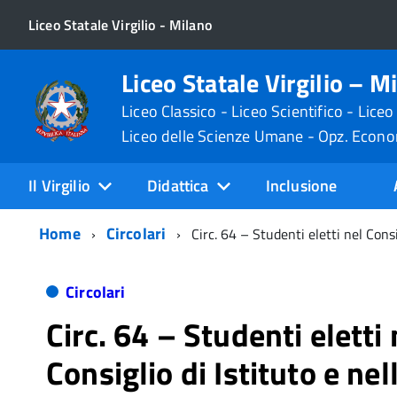
Liceo Statale Virgilio - Milano
Liceo Statale Virgilio – M
Liceo Classico - Liceo Scientifico - Liceo
Liceo delle Scienze Umane - Opz. Econ
Il Virgilio
Didattica
Inclusione
Home
Circolari
Circ. 64 – Studenti eletti nel Consi
Circolari
Circ. 64 – Studenti eletti 
Consiglio di Istituto e ne