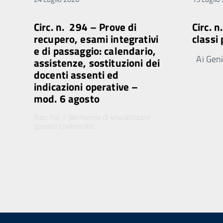
Circ. n. 294 – Prove di
Circ. 
recupero, esami integrativi
classi
e di passaggio: calendario,
Ai Genit
assistenze, sostituzioni dei
docenti assenti ed
indicazioni operative –
mod. 6 agosto
Non hai il permesso di visualizzare
questo contenuto.