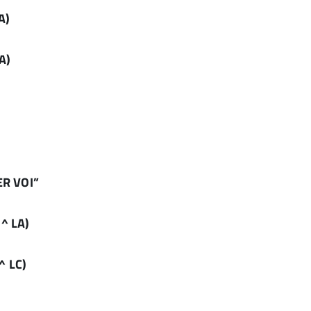
A)
A)
ER VOI”
 LA)
 LC)