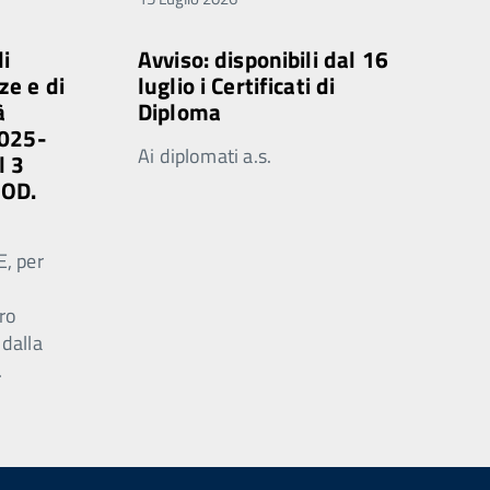
di
Avviso: disponibili dal 16
ze e di
luglio i Certificati di
à
Diploma
2025-
Ai diplomati a.s.
l 3
MOD.
E, per
ro
 dalla
.