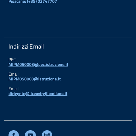
Pisacane: (+39) 02747707
Indirizzi Email
PEC
MIPM050003@pec.istruzione.it
Email
MIPM050003@istruzione.it
Email
dirigente@liceovirgiliomilano.it
Facebook
Youtube
Instagram