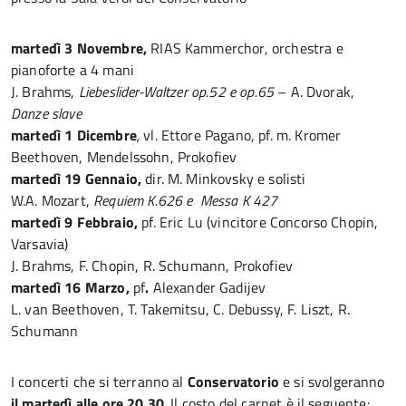
martedì 3 Novembre,
RIAS Kammerchor, orchestra e
pianoforte a 4 mani
J. Brahms,
Liebeslider-Waltzer op.52 e op.65
– A. Dvorak,
Danze slave
martedì 1 Dicembre
,
vl. Ettore Pagano, pf. m. Kromer
Beethoven, Mendelssohn, Prokofiev
martedì 19 Gennaio,
dir. M. Minkovsky e solisti
W.A. Mozart,
Requiem K.626 e Messa K 427
martedì 9 Febbraio,
pf. Eric Lu (vincitore Concorso Chopin,
Varsavia)
J. Brahms, F. Chopin, R. Schumann, Prokofiev
martedì 16 Marzo,
pf
.
Alexander Gadijev
L. van Beethoven, T. Takemitsu, C. Debussy, F. Liszt, R.
Schumann
I concerti che si terranno al
Conservatorio
e si svolgeranno
il martedì alle ore 20.30
. Il costo del carnet è il seguente: