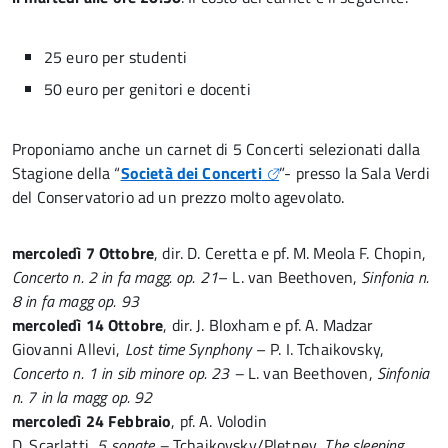
25 euro per studenti
50 euro per genitori e docenti
Proponiamo anche un carnet di 5 Concerti selezionati dalla
Stagione della “
Società dei Concerti
”- presso la Sala Verdi
del Conservatorio ad un prezzo molto agevolato.
mercoledì 7 Ottobre
, dir. D. Ceretta e pf. M. Meola F. Chopin,
Concerto n. 2 in fa magg. op. 21
– L. van Beethoven,
Sinfonia n.
8 in fa magg op. 93
mercoledì 14 Ottobre
, dir. J. Bloxham e pf. A. Madzar
Giovanni Allevi,
Lost time Synphony
– P. I. Tchaikovsky,
Concerto n. 1 in sib minore
op. 23 –
L. van Beethoven,
Sinfonia
n. 7 in la magg op. 92
mercoledì 24 Febbraio
, pf. A. Volodin
D. Scarlatti,
5 sonate –
Tchaikovsky/Pletnev,
The sleeping